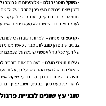
•
משקל חומרי הגלם –
אלומיניום הוא חומר גל
בזמן שאת פרגולת העץ ניתן להתקין על אדמה י
כתוצאה מרוחות חזקים, בעוד כי כל נזק קטן ש
לעומת זאת, הרי שישנם לא מעט פגמים אשר עש
•
קו עיצובי מנחה –
למרות העובדה כי לפרגולות 
צבעים שונים הן מוגבלות. מנגד, כאשר אנו מדב
של העץ לכל גודל אפשרי שיעלה על טעמכם הא
• עלות חומרי הגלם –
בעת בה אתם בוחרים לבנו
שהשני הינו סוג העץ המבוקש. על כן, עלות העצ
תהיה יקרה יותר. כמו כן, מדובר על שיקול אש
לחסוך לא מעט כסף. בנוסף, חשוב לציין דבר נ
סוגי עץ שונים לבניית פרגו