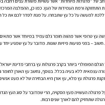
חב של "פרגולות מיוחדות" אשר עשויות משורת עצים רחבה במ
תחזוקה ורמת העמידות של העץ. כמו כן, ההמלצה המרכזית 
 ללכת למעשה על כל עץ שתבחרו. על מנת לסדר לכם את כל הס
ה עץ טרופי אשר מהווה חומר גלם עמיד במיוחד אשר מתאים ג
שוב – בפני פגיעות פיזיות שונות. מדובר על עץ שמגיע יחד עם
לם הפופולרי ביותר בקרב פרגולות עץ ברחבי מדינת ישראל,
ורה עצמאית ללא בעיה בכלל. בנוסף, נחשב עץ האורן לחומר גל
תקנת פרגולת עץ מלא, עץ אורן היא הבחירה של לא מעט אנשים
 פרגולה העשויה מעץ הסקויה, הרי שמדובר על סוג העץ הגדול
גולה שתחזיק להם לאורך שנים רבות.