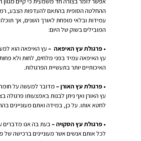
אפשר לומר בצורה חד משמעית כי קיים מגוון ר
ההחלטה הסופית בהתאם להעדפות הצבע, רמת ה
עמידות ובלאי מופחת לאורך השנים, אך תוכלו
המובילים בשוק של היום:
• פרגולת עץ האיפאה
–
עץ האיפאה הוא למעש
עץ האיפאה עמיד בפני מלחים, לחות ולא פחות ח
האיכותיים יותר בתעשיית הפרגולות.
• פרגולת עץ האורן –
מדובר למעשה על חומר הג
עץ האורן ואף ניתן לבנות באמצעותו פרגולה בצ
לחטא אותו. על כן, במידה ואתם מעוניינים בה
• פרגולת עץ הסקויה –
בעת בה אנו מדברים על
לכל אותם אנשים אשר מעוניינים ברכישה של פר