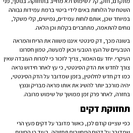
מתקדם, חזק, קל לשימוש ולא מחייב בתחזוקה. בנוסף, פני
השטח של הלוחות באים לידי ביטוי ברמת עמידות גבוהה
במיוחד שכן, אותם לוחות עמידים, גמישים, קלי משקל,
נוחים להתאמה, מתחברים בקלות וכן הלאה.
בשונה מכך, דק סינטטי איננו משווה את הריח והמראה
הטבעיים של העץ הטבעי וכאן למעשה, טמון חסרונו
העיקרי. יחד עם האמור, צריך לזכור כי למרות העובדה שאין
צורך לחדש את הדק הסינטטי, כי עץ לאחר חידוש נראה
כמו דק חדש לחלוטין, בזמן שמדובר על הדק הסינטטי,
יהיה מורכב יותר להשיג את אותו מראה מבריק ונוצץ
בחזרה, לאחר פרק זמן ממושך של שימוש מרובה.
תחזוקת דקים
כפי שציינו קודם לכן, כאשר מדובר על דקים מעץ הרי
שמדובר על דקים המחייבים תחזוקה, בעוד כי הסוגים